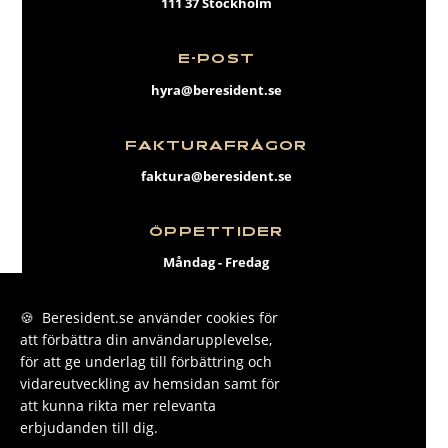
111 37 Stockholm
E-POST
hyra@beresident.se
FAKTURAFRÅGOR
faktura@beresident.se
ÖPPETTIDER
Måndag - Fredag
09:00 - 17:00
🍪 Beresident.se använder cookies för
att förbättra din användarupplevelse,
FACEBOOK
för att ge underlag till förbättring och
INSTAGRAM
vidareutveckling av hemsidan samt för
att kunna rikta mer relevanta
LINKEDIN
erbjudanden till dig.