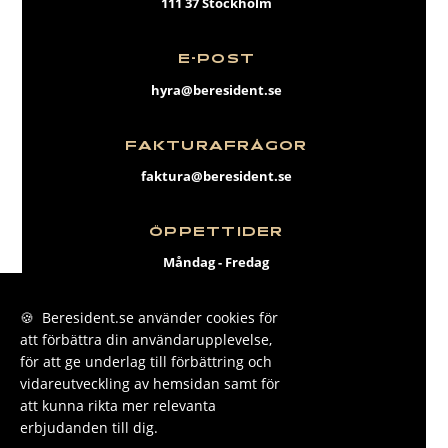
111 37 Stockholm
E-POST
hyra@beresident.se
FAKTURAFRÅGOR
faktura@beresident.se
ÖPPETTIDER
Måndag - Fredag
09:00 - 17:00
🍪 Beresident.se använder cookies för
att förbättra din användarupplevelse,
FACEBOOK
för att ge underlag till förbättring och
INSTAGRAM
vidareutveckling av hemsidan samt för
att kunna rikta mer relevanta
LINKEDIN
erbjudanden till dig.