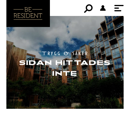
Trygg & säker
SIDAN HITTADES
INTE