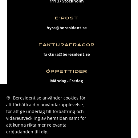
111 37 Stockholm
E-POST
hyra@beresident.se
FAKTURAFRÅGOR
faktura@beresident.se
ÖPPETTIDER
Måndag - Fredag
09:00 - 17:00
🍪 Beresident.se använder cookies för
att förbättra din användarupplevelse,
FACEBOOK
för att ge underlag till förbättring och
INSTAGRAM
vidareutveckling av hemsidan samt för
att kunna rikta mer relevanta
LINKEDIN
erbjudanden till dig.