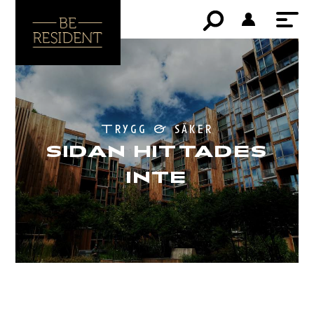
Trygg & säker
SIDAN HITTADES
INTE