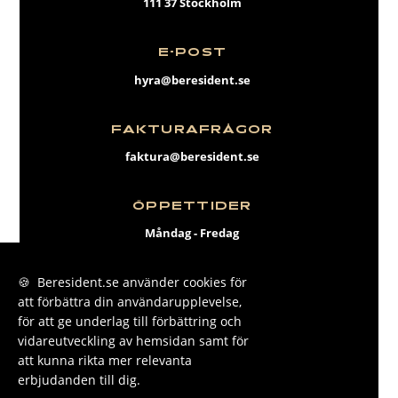
111 37 Stockholm
E-POST
hyra@beresident.se
FAKTURAFRÅGOR
faktura@beresident.se
ÖPPETTIDER
Måndag - Fredag
09:00 - 17:00
🍪 Beresident.se använder cookies för
att förbättra din användarupplevelse,
FACEBOOK
för att ge underlag till förbättring och
INSTAGRAM
vidareutveckling av hemsidan samt för
att kunna rikta mer relevanta
LINKEDIN
erbjudanden till dig.