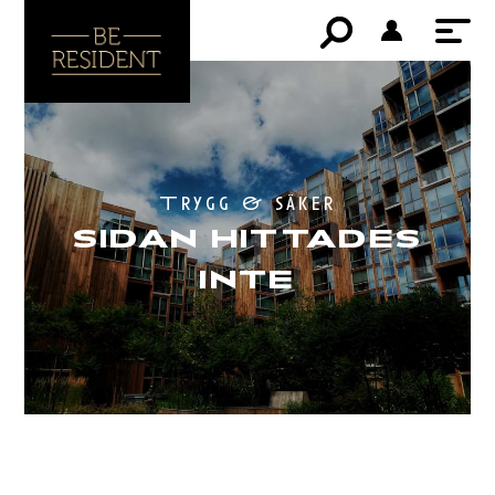
Trygg & säker
SIDAN HITTADES
INTE