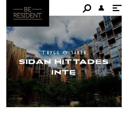
Trygg & säker
SIDAN HITTADES
INTE