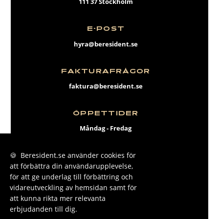
111 37 Stockholm
E-POST
hyra@beresident.se
FAKTURAFRÅGOR
faktura@beresident.se
ÖPPETTIDER
Måndag - Fredag
09:00 - 17:00
🍪 Beresident.se använder cookies för
att förbättra din användarupplevelse,
FACEBOOK
för att ge underlag till förbättring och
INSTAGRAM
vidareutveckling av hemsidan samt för
att kunna rikta mer relevanta
LINKEDIN
erbjudanden till dig.