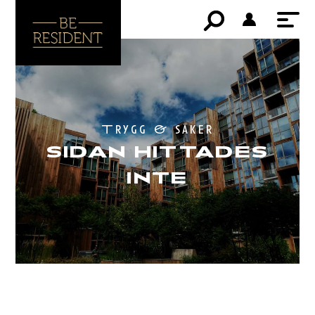
Trygg & säker
SIDAN HITTADES
INTE