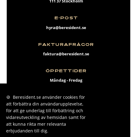
111 37 Stockholm
E-POST
hyra@beresident.se
FAKTURAFRÅGOR
faktura@beresident.se
ÖPPETTIDER
Måndag - Fredag
09:00 - 17:00
🍪 Beresident.se använder cookies för
att förbättra din användarupplevelse,
FACEBOOK
för att ge underlag till förbättring och
INSTAGRAM
vidareutveckling av hemsidan samt för
att kunna rikta mer relevanta
LINKEDIN
erbjudanden till dig.