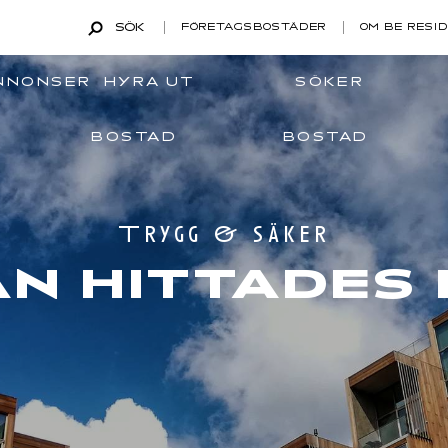
SÖK
FÖRETAGSBOSTÄDER
OM BE RESI
NNONSER
HYRA UT
SÖKER
BOSTAD
BOSTAD
Trygg & säker
AN HITTADES 