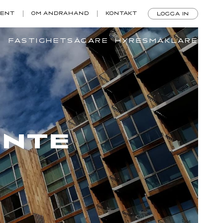
DENT
OM ANDRAHAND
KONTAKT
LOGGA IN
FASTIGHETSÄGARE
HYRESMÄKLARE
INTE