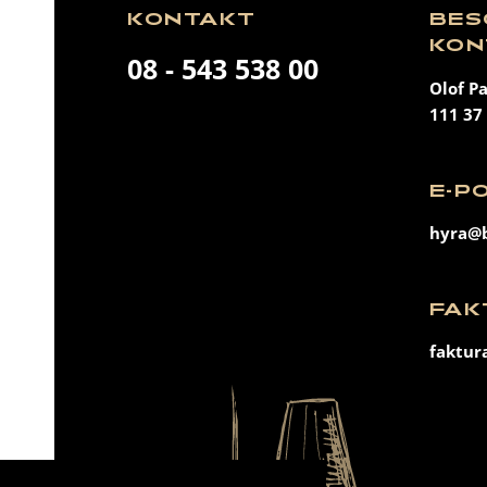
KONTAKT
BES
KON
08 - 543 538 00
Olof P
111 37
E-P
hyra@b
FAK
faktur