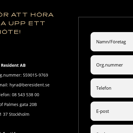
ÖR ATT HÖRA
KA UPP ETT
MÖTE!
 Resident AB
g.nummer: 559015-9769
mail: hyra@beresident.se
lefon: 08 543 538 00
of Palmes gata 20B
1 37 Stockholm