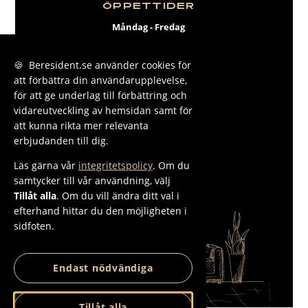
ÖPPETTIDER
Måndag - Fredag
09:00 - 17:00
🍪 Beresident.se använder cookies för
att förbättra din användarupplevelse,
FACEBOOK
för att ge underlag till förbättring och
INSTAGRAM
vidareutveckling av hemsidan samt för
att kunna rikta mer relevanta
LINKEDIN
erbjudanden till dig.
Läs gärna vår
integritetspolicy
. Om du
samtycker till vår användning, välj
Tillåt alla
. Om du vill ändra ditt val i
efterhand hittar du den möjligheten i
sidfoten.
Endast nödvändiga
Tillåt alla