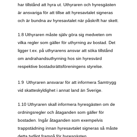
har tillstånd att hyra ut. Uthyraren och hyresgästen 
är ansvariga för att tillse att hyresavtalet signeras 
och är bundna av hyresavtalet när påskrift har skett.
1.8 Uthyraren måste själv göra sig medveten om 
vilka regler som gäller för uthyrning av bostad. Det 
ligger t.ex. på uthyrarens ansvar att söka tillstånd 
om andrahandsuthyrning hos sin hyresvärd 
respektive bostadsrättsföreningens styrelse.
1.9  Uthyraren ansvarar för att informera Samtrygg 
vid skatteskyldighet i annat land än Sverige.
1.10 Uthyraren skall informera hyresgästen om de 
ordningsregler och åtaganden som gäller för 
bostaden. Ingår åtaganden som exempelvis 
trappstädning innan hyresavtalet signeras så måste 
detta tydligt framgå för hyresgästen. 