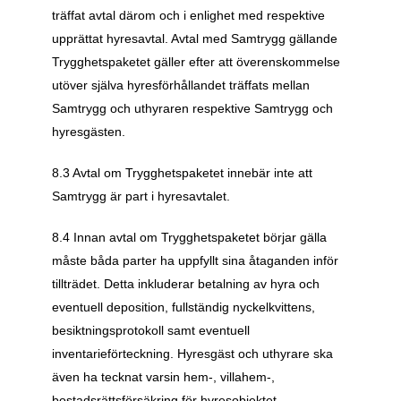
träffat avtal därom och i enlighet med respektive 
upprättat hyresavtal. Avtal med Samtrygg gällande 
Trygghetspaketet gäller efter att överenskommelse 
utöver själva hyresförhållandet träffats mellan 
Samtrygg och uthyraren respektive Samtrygg och 
hyresgästen. 
8.3 Avtal om Trygghetspaketet innebär inte att 
Samtrygg är part i hyresavtalet.
8.4 Innan avtal om Trygghetspaketet börjar gälla 
måste båda parter ha uppfyllt sina åtaganden inför 
tillträdet. Detta inkluderar betalning av hyra och 
eventuell deposition, fullständig nyckelkvittens, 
besiktningsprotokoll samt eventuell 
inventarieförteckning. Hyresgäst och uthyrare ska 
även ha tecknat varsin hem-, villahem-, 
bostadsrättsförsäkring för hyresobjektet. 