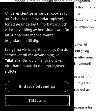
månad. Premien betalas genom att hyresgästen 
erlägger Premien som tillägg till hyran. Tillsammans 
🍪 Beresident.se använder cookies för
utgör därför hyran och Premien den totala 
att förbättra din användarupplevelse,
månadsavgiften (”Månadsavgiften”). Premien är inte 
för att ge underlag till förbättring och
att betrakta som en förmedlingsprovision avseende 
vidareutveckling av hemsidan samt för
något hyresobjekt. 
att kunna rikta mer relevanta
erbjudanden till dig.
8.9 Hyresgästen ska betala Månadsavgiften till 
Läs gärna vår
integritetspolicy
. Om du
Administratören även om hyresgästen enligt lag 
samtycker till vår användning, välj
eller avtal har rätt att innehålla hyra från uthyraren. 
Tillåt alla
. Om du vill ändra ditt val i
Visar det sig att hyresgästen har rätt till eventuell 
efterhand hittar du den möjligheten i
nedsättning av hyra, antingen genom 
sidfoten.
överenskommelse direkt med uthyraren eller efter 
slutlig prövning av domstol, garanterar uthyraren 
Endast nödvändiga
återbetalning till hyresgästen av relaterad del av 
hyran. 
Tillåt alla
8.10 Den av Samtrygg AB lämnade hyresgarantin 