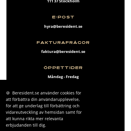
111 37 Stockholm
E-POST
hyra@beresident.se
FAKTURAFRÅGOR
faktura@beresident.se
ÖPPETTIDER
Måndag - Fredag
09:00 - 17:00
🍪 Beresident.se använder cookies för
att förbättra din användarupplevelse,
FACEBOOK
för att ge underlag till förbättring och
INSTAGRAM
vidareutveckling av hemsidan samt för
att kunna rikta mer relevanta
LINKEDIN
erbjudanden till dig.