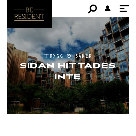
Trygg & säker
SIDAN HITTADES
INTE