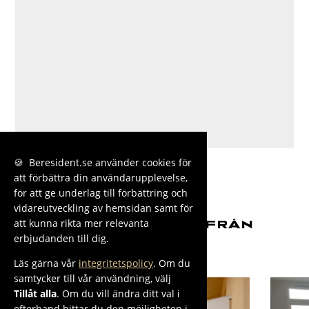
🍪 Beresident.se använder cookies för
att förbättra din användarupplevelse,
för att ge underlag till förbättring och
vidareutveckling av hemsidan samt för
att kunna rikta mer relevanta
FLER BOSTÄDER FRÅN
erbjudanden till dig.
STOCKHOLM
Läs gärna vår
integritetspolicy
. Om du
samtycker till vår användning, välj
Tillåt alla
. Om du vill ändra ditt val i
efterhand hittar du den möjligheten i