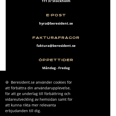
111 37 Stockholm
E-POST
hyra@beresident.se
FAKTURAFRÅGOR
faktura@beresident.se
ÖPPETTIDER
Måndag - Fredag
09:00 - 17:00
🍪 Beresident.se använder cookies för
att förbättra din användarupplevelse,
FACEBOOK
för att ge underlag till förbättring och
INSTAGRAM
vidareutveckling av hemsidan samt för
att kunna rikta mer relevanta
LINKEDIN
erbjudanden till dig.