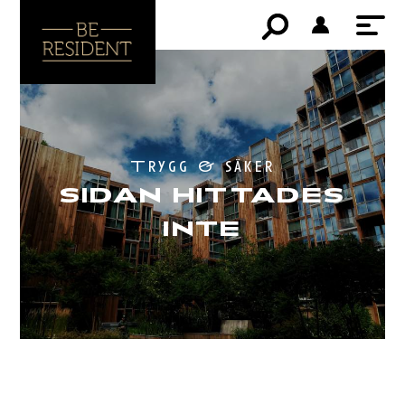
Trygg & säker
SIDAN HITTADES
INTE