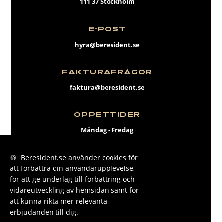
111 37 Stockholm
E-POST
hyra@beresident.se
FAKTURAFRÅGOR
faktura@beresident.se
ÖPPETTIDER
Måndag - Fredag
09:00 - 17:00
🍪 Beresident.se använder cookies för
att förbättra din användarupplevelse,
FACEBOOK
för att ge underlag till förbättring och
INSTAGRAM
vidareutveckling av hemsidan samt för
att kunna rikta mer relevanta
LINKEDIN
erbjudanden till dig.