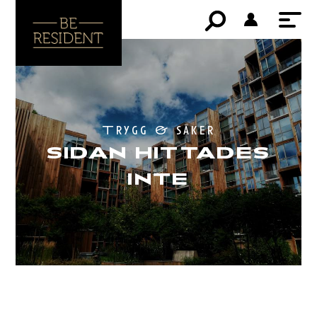
Trygg & säker
SIDAN HITTADES
INTE